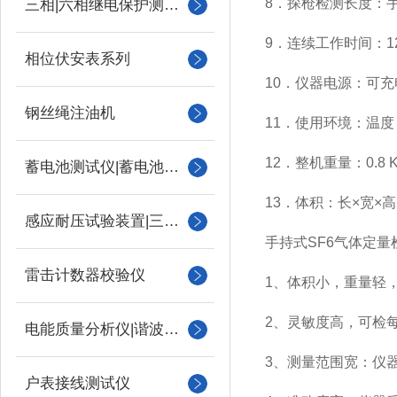
8．探枪检测长度：手
三相|六相继电保护测试仪
9．连续工作时间：1
相位伏安表系列
10．仪器电源：可
钢丝绳注油机
11．使用环境：温度：
12．整机重量：0.8 K
蓄电池测试仪|蓄电池充放电测试仪
13．体积：长×宽×高＝
感应耐压试验装置|三倍频
手持式SF6气体定
雷击计数器校验仪
1、体积小，重量轻
2、灵敏度高，可检
电能质量分析仪|谐波测试
3、测量范围宽：仪器
户表接线测试仪