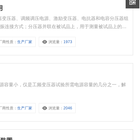
用
隔离变压器、调频调压电源、激励变压器、电抗器和电容分压器组
谐振连接方式；分压器并联在被试品上，用于测量被试品上的谐
出经激励变压器耦合给串联谐振回路，提供串联谐振的激励功
厂商性质：
生产厂家
浏览量：
1973
需电源容量小，仅是工频变压器试验所需电源容量的几分之一，解
厂商性质：
生产厂家
浏览量：
2046