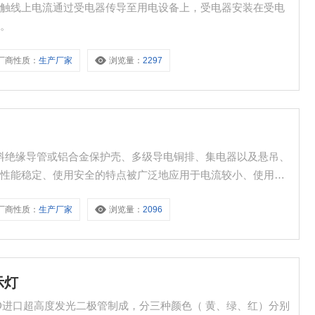
滑触线上电流通过受电器传导至用电设备上，受电器安装在受电
上。
厂商性质：
生产厂家
浏览量：
2297
程塑料绝缘导管或铝合金保护壳、多级导电铜排、集电器以及悬吊、
、性能稳定、使用安全的特点被广泛地应用于电流较小、使用频
。
厂商性质：
生产厂家
浏览量：
2096
示灯
D进口超高度发光二极管制成，分三种颜色（ 黄、绿、红）分别