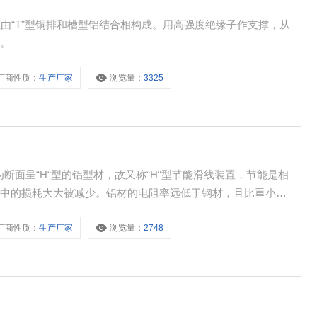
由“T”型铜排和槽型铝结合相构成。用高强度绝缘子作支撑，从
线。
厂商性质：
生产厂家
浏览量：
3325
为断面呈“H“型的铝型材，故又称“H“型节能滑线装置，节能是相
程中的损耗大大被减少。铝材的电阻率远低于钢材，且比重小，
截面积的基础上以能提高整体刚性和强度。
厂商性质：
生产厂家
浏览量：
2748