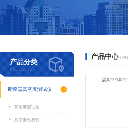
产品中心
/ P
产品分类
PRODUCTS
断路器真空度测试仪
真空度测试仪
真空度检测仪