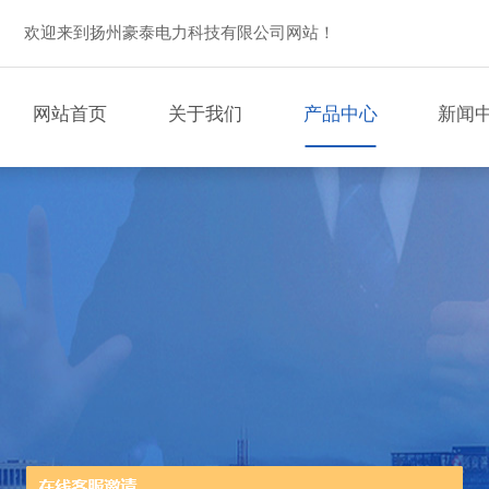
欢迎来到扬州豪泰电力科技有限公司网站！
网站首页
关于我们
产品中心
新闻