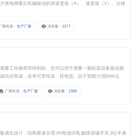
方便地测量出机械振动的加速度值（A）、速度值（V）、位移
厂商性质：
生产厂家
浏览量：
2277
机测量工作频率而研制的，也可以用于测量一般机器设备振动频
感器结合而成，具有可靠性高、耗电低、抗干扰能力强的特点。
厂商性质：
生产厂家
浏览量：
2306
集成化设计，结构紧凑合理,9V电池供电,触摸按键开关,3位半液