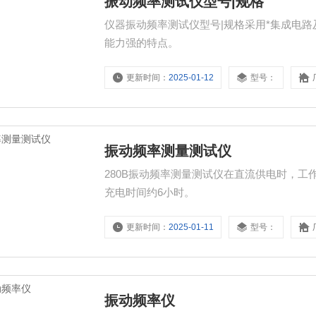
振动频率测试仪型号|规格
仪器振动频率测试仪型号|规格采用*集成电
能力强的特点。
更新时间：
2025-01-12
型号：
振动频率测量测试仪
280B振动频率测量测试仪在直流供电时，工
充电时间约6小时。
更新时间：
2025-01-11
型号：
振动频率仪