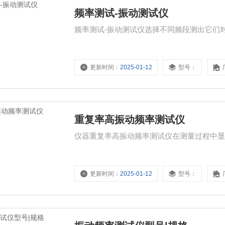
频率测试-振动测试仪
频率测试-振动测试仪选择不同频段测出它们
更新时间：
2025-01-12
型号：
重复率高振动频率测试仪
仪器重复率高振动频率测试仪在测量过程中
更新时间：
2025-01-12
型号：