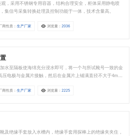
美观，采用不锈钢专用容器，结构合理安全，柜体采用静电喷
制，集信号采集转换处理及控制功能于一体，技术含量高。
厂商性质：
生产厂家
浏览量：
2036
装置
内加水至隔板使海绵充分浸水即可，将一个与所试靴号一致的金
使高压电极与金属片接触，然后在金属片上铺满直径不大于4mm
厂商性质：
生产厂家
浏览量：
2225
缘靴及绝缘手套放入水槽内，绝缘手套用探棒上的绝缘夹夹住，