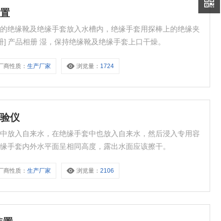
装置
水的绝缘靴及绝缘手套放入水槽内，绝缘手套用探棒上的绝缘夹
册] 产品相册 湿，保持绝缘靴及绝缘手套上口干燥。
厂商性质：
生产厂家
浏览量：
1724
实验仪
器中放入自来水，在绝缘手套中也放入自来水，然后浸入专用容
绝缘手套内外水平面呈相同高度，露出水面应该擦干。
厂商性质：
生产厂家
浏览量：
2106