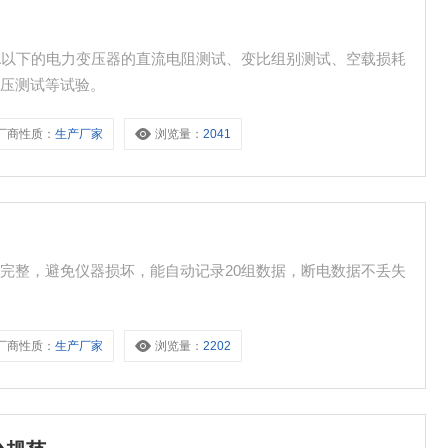
VA以下的电力变压器的直流电阻测试、变比组别测试、空载损耗
耐压测试等试验。
厂商性质：
生产厂家
浏览量：
2041
完整，避免仪器损坏，能自动记录20组数据，断电数据不丢失
厂商性质：
生产厂家
浏览量：
2202