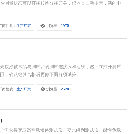
，在测量状态可以直接转换分接开关，仪器会自动提示，新的电
厂商性质：
生产厂家
浏览量：
1975
请先接好被试品与测试台的测试连接线和地线，然后在打开测试
电阻，确认绝缘合格后再做下面各项试验。
厂商性质：
生产厂家
浏览量：
2620
仪）
据用户需求将变压器空载短路测试仪、变比组别测试仪、感性负载