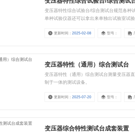
变压器特性综合试验台/综合测试
变压器特性综合试验台/综合测试台规范各种
单种试验仪器还可以拿出来单独出试验室试
更新时间：
2025-02-08
型号：
变压器特性（通用）综合测试台
变压器特性（通用）综合测试台测量变压器
制于一体的测试设备。
更新时间：
2025-07-20
型号：
变压器综合特性测试台成套装置