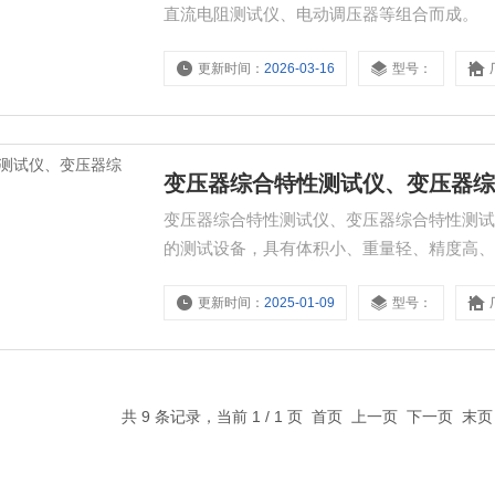
直流电阻测试仪、电动调压器等组合而成。
更新时间：
2026-03-16
型号：
变压器综合特性测试仪、变压器
变压器综合特性测试仪、变压器综合特性测
的测试设备，具有体积小、重量轻、精度高
更新时间：
2025-01-09
型号：
共 9 条记录，当前 1 / 1 页 首页 上一页 下一页 末