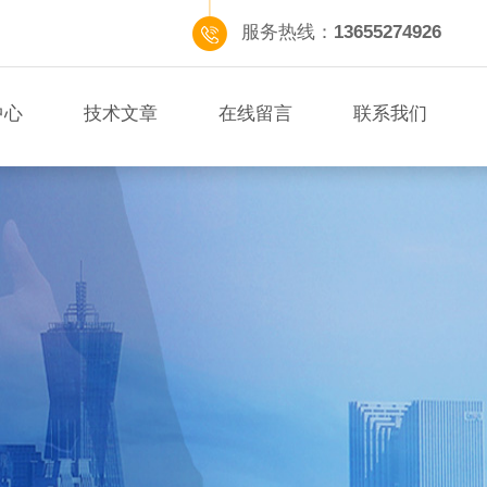
服务热线：
13655274926
中心
技术文章
在线留言
联系我们