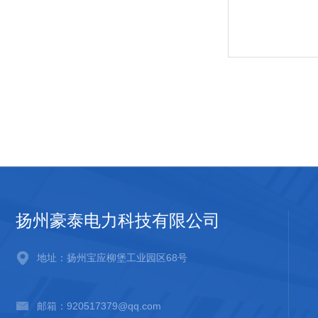
扬州豪泰电力科技有限公司
地址：扬州宝应柳堡工业园区68号
邮箱：920517379@qq.com