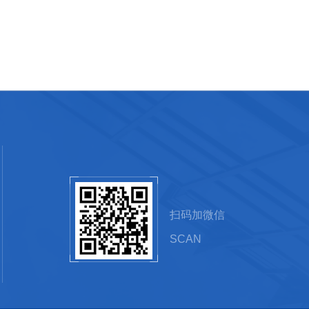
扫码加微信
SCAN