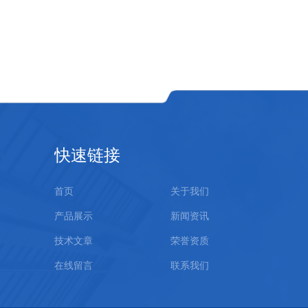
快速链接
首页
关于我们
产品展示
新闻资讯
技术文章
荣誉资质
在线留言
联系我们