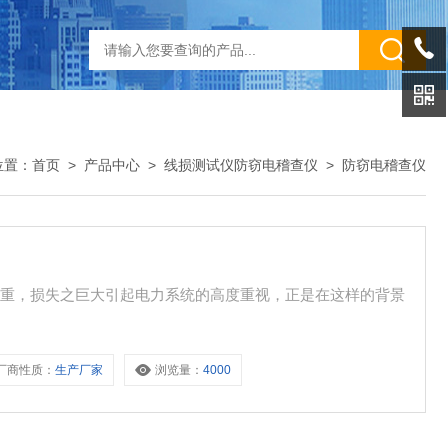
位置：
首页
>
产品中心
>
线损测试仪防窃电稽查仪
>
防窃电稽查仪
严重，损失之巨大引起电力系统的高度重视，正是在这样的背景
厂商性质：
生产厂家
浏览量：
4000