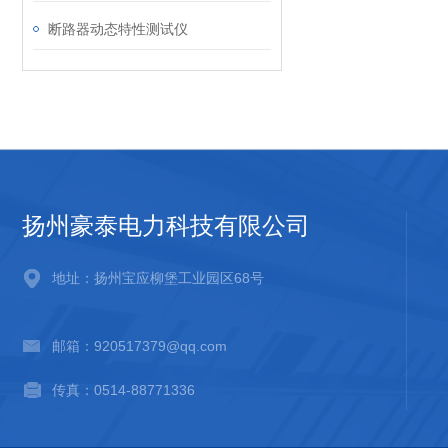
断路器动态特性测试仪
扬州豪泰电力科技有限公司
地址：扬州宝应柳堡工业园区68号
邮箱：920517379@qq.com
传真：0514-88771336