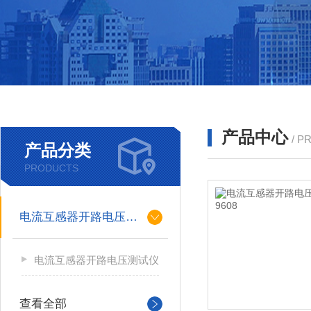
产品中心
/ P
产品分类
PRODUCTS
电流互感器开路电压测试仪
电流互感器开路电压测试仪
查看全部