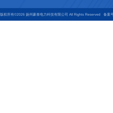
版权所有©2026 扬州豪泰电力科技有限公司 All Rights Reserved
备案号