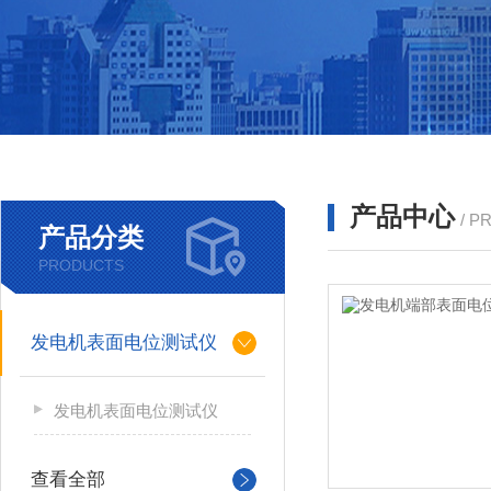
产品中心
/ P
产品分类
PRODUCTS
发电机表面电位测试仪
发电机表面电位测试仪
查看全部