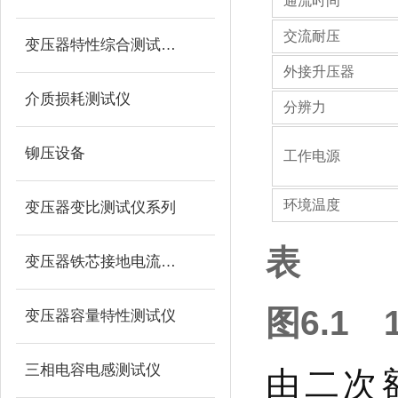
通流时间
交流耐压
变压器特性综合测试台系列
外接升压器
介质损耗测试仪
分辨力
铆压设备
工作电源
环境温度
变压器变比测试仪系列
主机体积
表
变压器铁芯接地电流测试仪
主机质量
外接升压器体积
图6.1
变压器容量特性测试仪
配）
三相电容电感测试仪
由二次
外接升压器质量