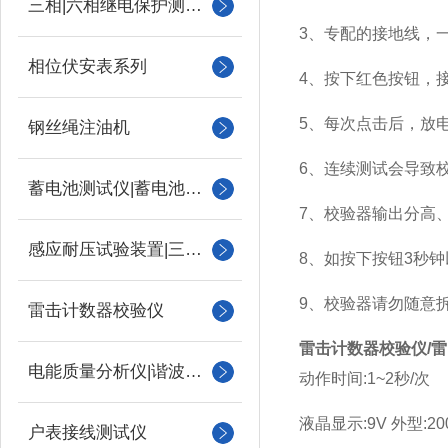
三相|六相继电保护测试仪
3、专配的接地线，
相位伏安表系列
4、按下红色按钮，
5、每次点击后，放
钢丝绳注油机
6、连续测试会导致
蓄电池测试仪|蓄电池充放电测试仪
7、校验器输出分高
感应耐压试验装置|三倍频
8、如按下按钮3秒
9、校验器请勿随意
雷击计数器校验仪
雷击计数器校验仪/
电能质量分析仪|谐波测试
动作时间:1~2秒/次
液晶显示:9V 外型:200
户表接线测试仪