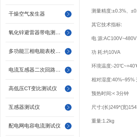
测量精度:±0.3%、±0
干燥空气发生器
其它技术指标:
氧化锌避雷器带电测试仪（氧化锌避雷器测试仪）
电 源:AC100V~480V(
多功能三相电能表校验仪
功 耗:约10VA
环境温度:-20℃~+4
电流互感器二次回路负载测试仪
相对湿度:40%~95%
高低压CT变比测试仪
预热时间:< 3分钟
互感器测试仪
尺寸:(长)249*(宽)15
重量:1.2kg
配电网电容电流测试仪