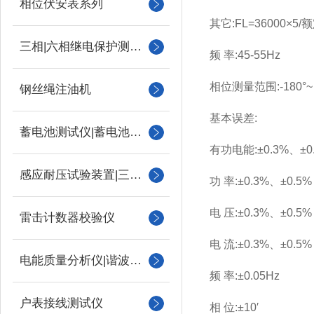
相位伏安表系列
其它:FL=36000×5/
三相|六相继电保护测试仪
频 率:45-55Hz
相位测量范围:-180°~ 
钢丝绳注油机
基本误差:
蓄电池测试仪|蓄电池充放电测试仪
有功电能:±0.3%、±0
感应耐压试验装置|三倍频
功 率:±0.3%、±0.5%
电 压:±0.3%、±0.5%
雷击计数器校验仪
电 流:±0.3%、±0.5%
电能质量分析仪|谐波测试
频 率:±0.05Hz
户表接线测试仪
相 位:±10′