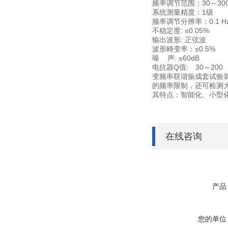
频率调节范围：30～30
系统测量精度：1级
频率调节分辨率：0.1 H
不稳定度: ≤0.05%
输出波形: 正弦波
波形畸变率：≤0.5%
噪 声: ≤60dB
电抗器Q值: 30～200
变频串联谐振成套试验装
的频率限制，还可检测
其特点：智能化、小型
在线咨询
产品
您的单位