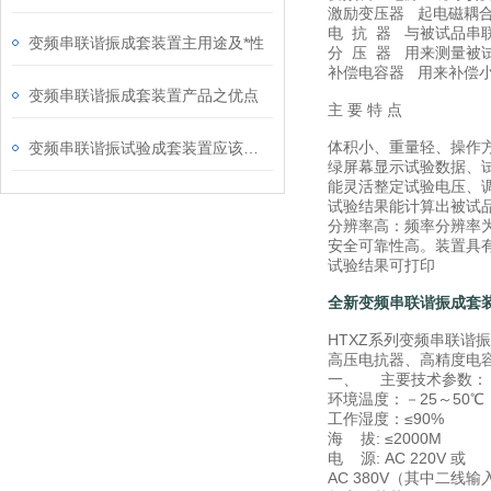
激励变压器 起电磁耦
电 抗 器 与被试品串
变频串联谐振成套装置主用途及*性
分 压 器 用来测量
补偿电容器 用来补偿
变频串联谐振成套装置产品之优点
主 要 特 点
体积小、重量轻、操作
变频串联谐振试验成套装置应该符合什么条件
绿屏幕显示试验数据、
能灵活整定试验电压、
试验结果能计算出被试
分辨率高：频率分辨率为0
安全可靠性高。装置具
试验结果可打印
全新变频串联谐振成套装
HTXZ系列变频串联谐
高压电抗器、高精度电
一、
主要技术参数：
环境温度：－25～50℃
工作湿度：≤90%
海 拔: ≤2000M
电 源: AC 220V 或
AC 380V（其中二线输