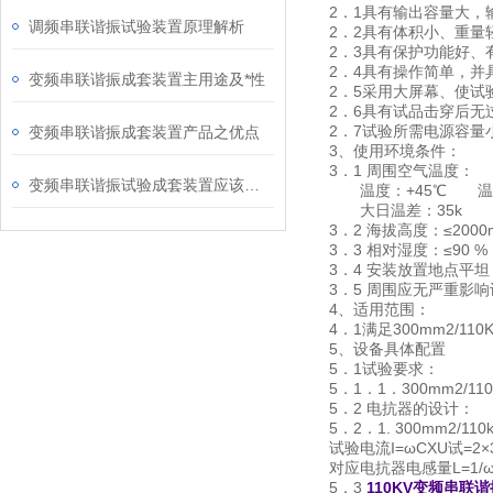
2．1具有输出容量大
调频串联谐振试验装置原理解析
2．2具有体积小、重量
2．3具有保护功能好
2．4具有操作简单，并
变频串联谐振成套装置主用途及*性
2．5采用大屏幕、使
2．6具有试品击穿后
2．7试验所需电源容
变频串联谐振成套装置产品之优点
3、使用环境条件：
3．1 周围空气温度：
变频串联谐振试验成套装置应该符合什么条件
温度：+45℃ 温度
大日温差：35k 日照
3．2 海拔高度：≤2000
3．3 相对湿度：≤90 %
3．4 安装放置地点平
3．5 周围应无严重影
4、适用范围：
4．1满足300mm2/1
5、设备具体配置
5．1试验要求：
5．1．1．300mm2/1
5．2 电抗器的设计：
5．2．1. 300mm2
试验电流I=ωCXU试=2×3.1
对应电抗器电感量L=1/ω2
5．3
110KV变频串联