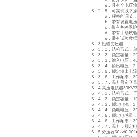
e．具有全电压输出
6．2．9．可实现以下
a．频率的调节，上升
b．带有设置电压、
c．带有各种保护功
d．带有手动试验功
e．带有试验数据
6．3 励磁变压器
6．3．1．结构形式：
6．3．2．额定容量：20
6．3．3．输入电压：40
6．3．4．输出电压：2.5
6．3．5．额定输出电流：
6．3．6．工作频率：30
6．3．7．温升额定容量
6．4 高压电抗器30KV/3
6．4．1．结构形式：
6．4．2．额定容量：10
6．4．3．额定电流：3.
6．4．4．额电电压：30
6．4．5．额定电感量：
6．4．6．工作频率：30
6．4．7．温升：额定电
6．5 分压器60kv/0.001