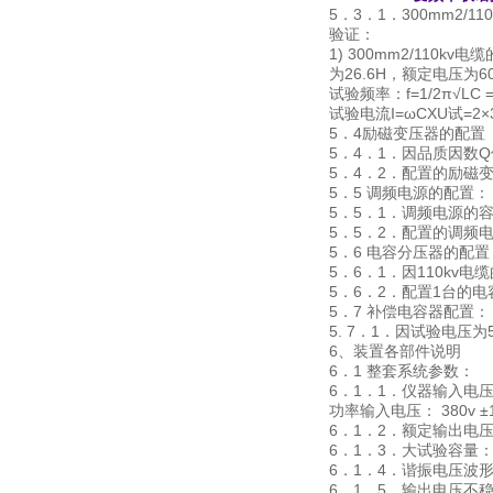
5．3．1．300mm2
验证：
1) 300mm2/110
为26.6H，额定电压为6
试验频率：f=1/2π√LC = 
试验电流I=ωCXU试=2×3.1
5．4励磁变压器的配置
5．4．1．因品质因数Q
5．4．2．配置的励磁变压器
5．5 调频电源的配置：
5．5．1．调频电源的
5．5．2．配置的调频电
5．6 电容分压器的配置
5．6．1．因110kv
5．6．2．配置1台的电容
5．7 补偿电容器配置：
5. 7．1．因试验电压为
6、装置各部件说明
6．1 整套系统参数：
6．1．1．仪器输入电压：
功率输入电压： 380v ±
6．1．2．额定输出电压调
6．1．3．大试验容量：6
6．1．4．谐振电压波形
6．1．5．输出电压不稳