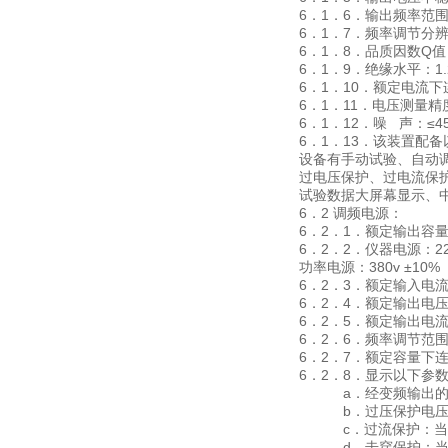
6．1．6．输出频率范围：
6．1．7．频率调节分辨率
6．1．8．品质因数Q
6．1．9．绝缘水平：1
6．1．10．额定电流下
6．1．11．电压测量精
6．1．12．噪 声：≤4
6．1．13．该装置配
设备有手动试验、自动
过电压保护、过电流保
试验数据大屏幕显示、
6．2 调频电源：
6．2．1．额定输出容量：
6．2．2．仪器电源：220
功率电源：380v ±10% 
6．2．3．额定输入电流
6．2．4．额定输出电压
6．2．5．额定输出电流
6．2．6．频率调节范围：
6．2．7．额定容量下连续
6．2．8．显示以下参
a．经变频输出的频
b．过压保护电压值，
c．过流保护：当调
d．击穿保护：当高压