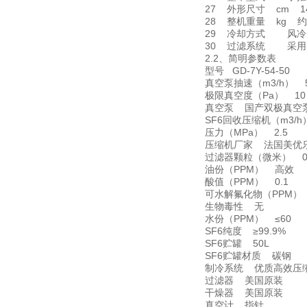
27 外形尺寸 cm 145
28 整机重量 kg 约
29 冷却方式 风冷
30 过滤系统 采用美
2.2、简明参数表
型号 GD-7Y-54-50
真空泵抽速（m3/h） 
极限真空度（Pa） 10
真空泵 国产双极真空
SF6回收压缩机（m3/h
压力（MPa） 2.5
压缩机厂家 法国美优
过滤器颗粒（微米） 0.
油份（PPM） 高效
酸值（PPM） 0.1
可水解氟化物（PPM） 
生物毒性 无
水份（PPM） ≤60
SF6纯度 ≥99.9%
SF6贮罐 50L
SF6贮罐材质 碳钢
制冷系统 优质高效压
过滤器 美国原装
干燥器 美国原装
真空计 指针