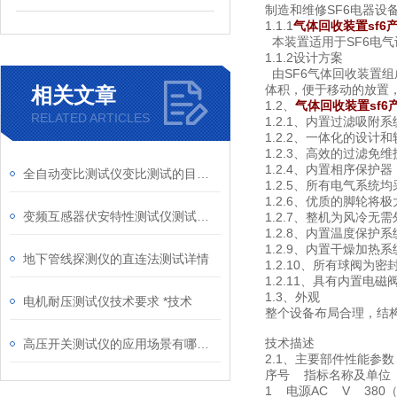
制造和维修SF6电器设
1.1.1
气体回收装置sf6
本装置适用于SF6电
1.1.2设计方案
由SF6气体回收装置组
体积，便于移动的放置，
相关文章
1.2、
气体回收装置sf6
RELATED ARTICLES
1.2.1、内置过滤吸
1.2.2、一体化的设
1.2.3、高效的过滤免
1.2.4、内置相序保
全自动变比测试仪变比测试的目的与意义
1.2.5、所有电气系统
1.2.6、优质的脚轮
变频互感器伏安特性测试仪测试功能与技术
1.2.7、整机为风冷无
1.2.8、内置温度保护
1.2.9、内置干燥加
地下管线探测仪的直连法测试详情
1.2.10、所有球阀为
1.2.11、具有内置
1.3、外观
电机耐压测试仪技术要求 *技术
整个设备布局合理，结
技术描述
高压开关测试仪的应用场景有哪些？
2.1、主要部件性能参数
序号 指标名称及单位 HT
1 电源AC V 38