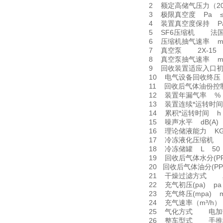
2 额定高储气压力（20
3 极限真空度 Pa ≤
4 装置真空度保持 Pa 
5 SF6压缩机 法
6 压缩机抽气速率 m3/
7 真空泵 2X-15
8 真空泵抽气速率 m3
9 回收装置适应入口初压
10 电气设备回收终压（2
11 回收后气体油份控制
12 装置年漏气率 %
13 装置连续*运转时间 
14 累积*运转时间 h 
15 噪声水平 dB(A)
16 理论储液能力 KG
17 冷冻液化压缩机
18 冷冻储罐 L 50
19 回收后气体水分(PPM
20 回收后气体油分(PPM
21 干燥过滤方式 
22 充气初压(pa) pa
23 充气终压(mpa) m
24 充气速率（m³/h） 
25 气化方式 电加
26 整车型式 手推