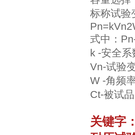
标称试验
Pn=kVn2
式中：Pn
k -安全
Vn-试
W -角频
Ct-被试
关键字：