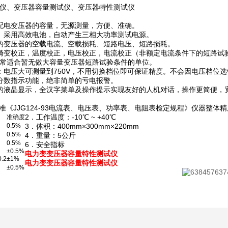
仪、变压器容量测试仪、变压器特性测试仪
配电变压器的容量，无源测量，方便、准确。
、采用高效电池，自动产生三相大功率测试电源。
的变压器的空载电流、空载损耗、短路电压、短路损耗。
畸变校正，温度校正，电压校正，电流校正（非额定电流条件下的短路试
常适合暂无做大容量变压器短路试验条件的单位。
：电压大可测量到750V，不用切换档位即可保证精度。不会因电压档位
分数指示功能，绝非简单的亏电报警。
的液晶显示，全汉字菜单及操作提示实现友好的人机对话，操作更简便，
准《JJG124-93电流表、电压表、功率表、电阻表检定规程》仪器整体精
2．工作温度：-10℃ ~ +40℃
准确度
0.5%
3．体积：400mm×300mm×220mm
0.5%
4．重量：5公斤
0.5%
6．安全指标
±0.5%
电力变变压器容量特性测试仪
.2
±1%
电力变变压器容量特性测试仪
±0.5%