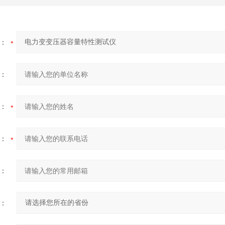
：
：
：
：
：
：