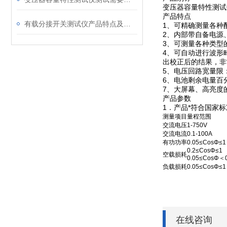
变压器容量特性测试
产品特点
有载分接开关测试仪产品特点及技术指标
1、可精确测量各种
2、内部带自备电源
3、可测量各种类型
4、可自动进行波形
出校正后的结果，非
5、电压回路宽量限
6、电池剩余电量百
7、大屏幕、高亮度
产品参数
1．产品*符合国家标
测量项目
量程范围
交流电压
1-750V
交流电流
0.1-100A
有功功率
0.05≤CosΦ≤1
0.2≤CosΦ≤1
空载损耗
0.05≤CosΦ＜0
负载损耗
0.05≤CosΦ≤1
在线咨询