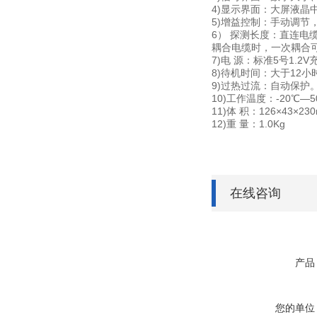
4)显示界面：大屏液晶
5)增益控制：手动调节，
6） 探测长度：直连电缆
耦合电缆时，一次耦合可
7)电 源：标准5号1.2
8)待机时间：大于12
9)过热过流：自动保护
10)工作温度：-20℃—
11)体 积：126×43×23
12)重 量：1.0Kg
在线咨询
产品
您的单位