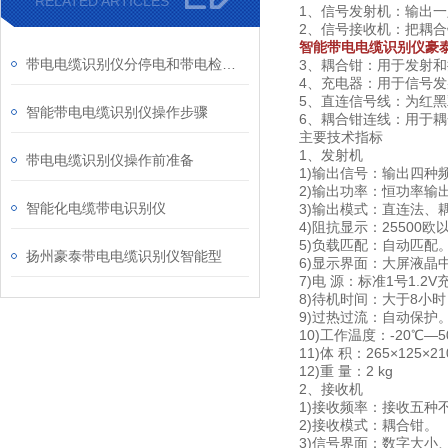
RELATED ARTICLES
1、信号发射机：输出
2、信号接收机：把耦
智能带电电缆识别仪豪
带电电缆识别仪分停电和带电检测2种及各部件介绍
3、耦合钳：用于发射
4、充电器：用于信号
5、直连信号线：为红
智能带电电缆识别仪操作步骤
6、耦合钳连线：用于
主要技术指标
1、发射机
带电电缆识别仪操作前准备
1)输出信号：输出四
2)输出功率：恒功率输
智能化电缆带电识别仪
3)输出模式：直连法、
4)阻抗显示：25500欧
5)负载匹配：自动匹配
扬州豪泰带电电缆识别仪智能型
6)显示界面：大屏液晶
7)电 源：标准1号1.2
8)待机时间：大于8小
9)过热过流：自动保护
10)工作温度：-20℃—5
11)体 积：265×125×2
12)重 量：2 kg
2、接收机
1)接收频率：接收五种
2)接收模式：耦合钳。
3)信号界面：数字大小