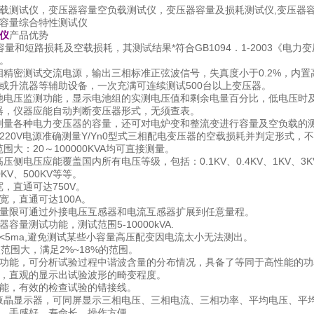
载测试仪，变压器容量空负载测试仪，变压器容量及损耗测试仪,变压器
容量综合特性测试仪
仪
产品优势
量和短路损耗及空载损耗，其测试结果*符合GB1094．1-2003《电力
。
精密测试交流电源，输出三相标准正弦波信号，失真度小于0.2%，内
或升流器等辅助设备，一次充满可连续测试500台以上变压器。
电压监测功能，显示电池组的实测电压值和剩余电量百分比，低电压时
器，仪器应能自动判断变压器形式，无须查表。
测量各种电力变压器的容量，还可对电炉变和整流变进行容量及空负载的
220V电源准确测量Y/Yn0型式三相配电变压器的空载损耗并判定形式，
大：20～100000KVA均可直接测量。
电压应能覆盖国内所有电压等级，包括：0.1KV、0.4KV、1KV、3KV、6KV
0KV、500KV等等。
，直通可达750V。
宽，直通可达100A。
量限可通过外接电压互感器和电流互感器扩展到任意量程。
容量测试功能，测试范围5-10000kVA.
<5ma,避免测试某些小容量高压配变因电流太小无法测出。
范围大，满足2%~18%的范围。
功能，可分析试验过程中谐波含量的分布情况，具备了等同于高性能的功
，直观的显示出试验波形的畸变程度。
能，有效的检查试验的错接线。
寸液晶显示器，可同屏显示三相电压、三相电流、三相功率、平均电压、平
，手感好、寿命长，操作方便。