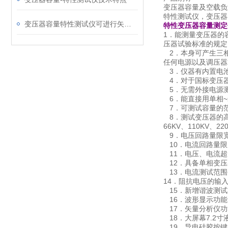
变压器容量及空载负
特性测试仪，变压器
变压器容量特性测试仪可进行矢量分析
特性变压器容量测定
1．能测量变压器的容
压器试验标准的规定
2．本身可产生三相
任何电源以及调压器
3．仪器有内置电池
4．对于国标变压
5．无需外接电源
6．能直接用单相~
7．可测试容量的范围
8．测试变压器的高压侧
66KV、110KV、22
9．电压回路量限宽
10．电流回路量限
11．电压、电流超
12．具备单相变压器
13．电流测试范围
14．阻抗电压的输入
15．新增谐波测试
16．波形显示功能
17．矢量分析仪功
18．大屏幕7.2
19．导电硅胶按键