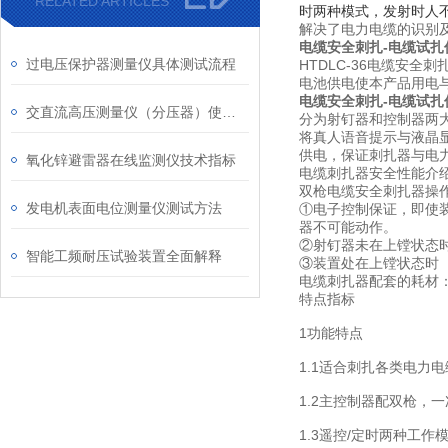
RELATED ARTICLES
时两种模式，
发射时人
解决了电力电缆的识别
电缆安全刺扎-电缆试扎
过电压保护器测量仪具体测试流程
HTDLC-36电缆安
电池供电使本产品用电
电缆安全刺扎-电缆试扎
交直流高压测量仪（分压器）使用说明注意事项及特点
分为射钉器和控制器两
将真人语音提示与液晶
供电，保证刺扎器与电
氧化锌避雷器在线监测仪技术指标
电缆刺扎器安全性能介
双枪电缆安全刺扎器操
发电机表面电位测量仪测试方法
①电子控制保证，即使
器不可能动作。
②射钉器未在上镗状态
智能工频耐压试验装置全面解释
③装置处在上镗状态时
电缆刺扎器配套的耗材
特点指标
1功能特点
1.1适合刺扎各类电力
1.2主控制器配双枪，
1.3遥控/定时两种工