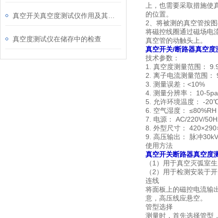
上，也需要采取措施使
的位置。
真空开关真空度测试仪作用及其原理
2、将被测的真空管按
将磁控线圈通过磁场电
真空度测试仪在储存中的检查
真空管的动触头上。
真空开关/断路器真空度
技术参数：
1. 真空度测量范围： 9.99
2. 离子电流测量范围： 9.9
3. 测量误差：<10%
4. 测量分辨率： 10-5pa
5. 允许环境温度： -20
6. 空气湿度： ≤80%RH
7. 电源： AC/220V/50
8. 外型尺寸： 420×29
9. 高压输出： 脉冲30kV
使用方法
真空开关断路器真空度
（1）用于真空灭弧室
（2）用于检测安装于
连线
将面板上的磁控电流输
意，高压线应悬空。
管型选择
测量时，首先选择管型