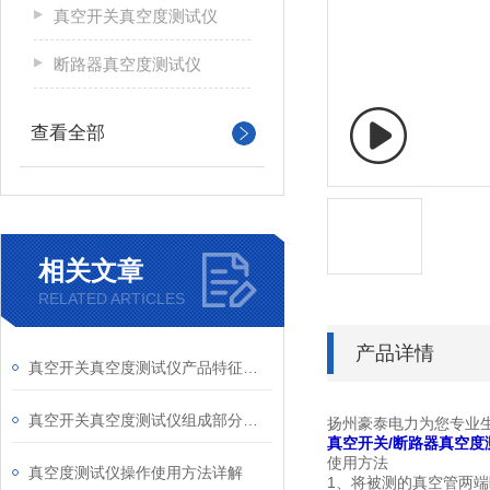
真空开关真空度测试仪
断路器真空度测试仪
查看全部
相关文章
RELATED ARTICLES
产品详情
真空开关真空度测试仪产品特征与产品参数
真空开关真空度测试仪组成部分及特点功能
扬州豪泰电力为您专业
真空开关/断路器真空度
使用方法
真空度测试仪操作使用方法详解
1、将被测的真空管两