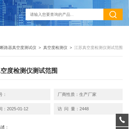
断路器真空度测试仪
>
真空度检测仪
>
江苏真空度检测仪测试范围
真空度检测仪测试范围
号：
厂商性质：生产厂家
2025-01-12
访 问 量：2448
描述：