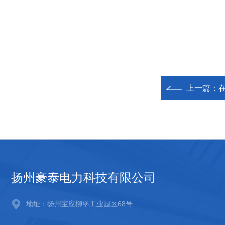
上一篇：
扬州豪泰电力科技有限公司
地址：扬州宝应柳堡工业园区68号