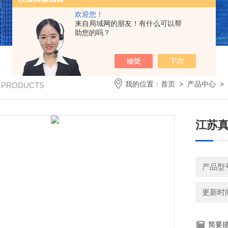
欢迎您！
来自局域网的朋友！有什么可以帮
助您的吗？
我的位置：
首页
>
产品中心
>
/ PRODUCTS
江苏
产品型
更新时间：
简要