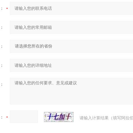
：
：
：
：
：
：
请输入计算结果（填写阿拉伯