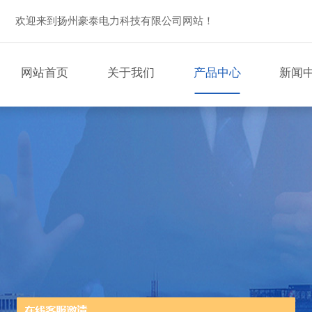
欢迎来到扬州豪泰电力科技有限公司网站！
网站首页
关于我们
产品中心
新闻