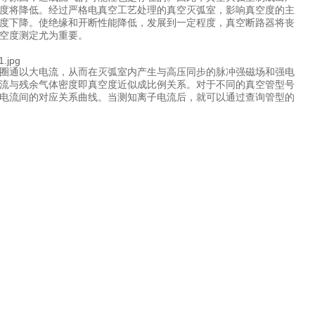
度将降低。经过严格电真空工艺处理的真空灭弧室，影响真空度的主
度下降。使绝缘和开断性能降低，发展到一定程度，真空断路器将丧
空度测定尤为重要。
圈通以大电流，从而在灭弧室内产生与高压同步的脉冲强磁场和强电
流与残余气体密度即真空度近似成比例关系。对于不同的真空管型号
电流间的对应关系曲线。当测知离子电流后，就可以通过查询管型的