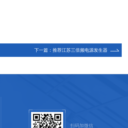
下一篇：
推荐江苏三倍频电源发生器
扫码加微信