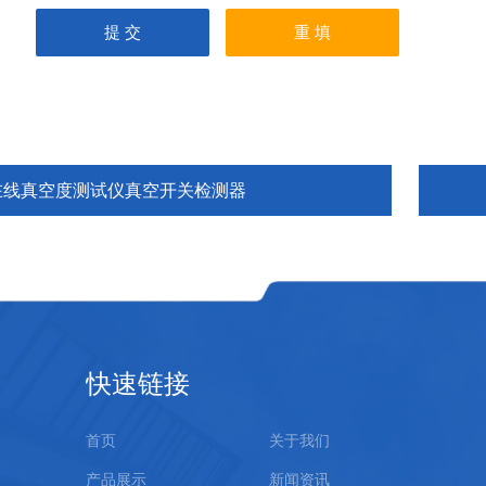
在线真空度测试仪真空开关检测器
快速链接
首页
关于我们
产品展示
新闻资讯