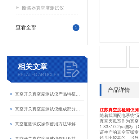
断路器真空度测试仪
查看全部
相关文章
RELATED ARTICLES
产品详情
真空开关真空度测试仪产品特征与产品参数
真空开关真空度测试仪组成部分及特点功能
江苏真空度检测仪测
随着我国配电系统“
真空灭弧室作为真空
真空度测试仪操作使用方法详解
1.33×10-2p
证生产的真空灭弧室
还是比较高的。另外
真空开关真空度测试仪作用及其原理