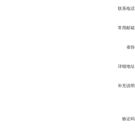
联系电话
常用邮箱
省份
详细地址
补充说明
验证码