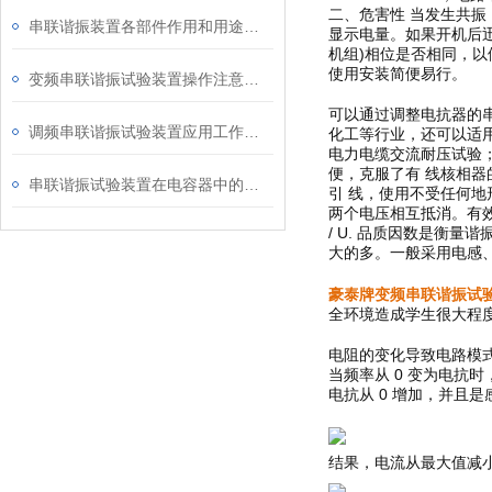
二、危害性 当发生共振
串联谐振装置各部件作用和用途介绍
显示电量。如果开机后迅
机组)相位是否相同，
使用安装简便易行。
变频串联谐振试验装置操作注意的方方面面
可以通过调整电抗器的
调频串联谐振试验装置应用工作领域方面
化工等行业，还可以适用于
电力电缆交流耐压试验；
便，克服了有 线核相
串联谐振试验装置在电容器中的重要性与作用
引 线，使用不受任何
两个电压相互抵消。有效值是
/ U. 品质因数是衡
大的多。一般采用电感
豪泰牌变频串联谐振试验
全环境造成学生很大程
电阻的变化导致电路模
当频率从 0 变为电抗时
电抗从 0 增加，并且是
结果，电流从最大值减小到