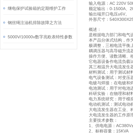
输入电源：AC 220V 50
继电保护试验箱的定期维护工作
额定输出：0-1500A、20
输出端开口电压≥6V。
外形尺寸：540X300X2
钢丝绳注油机排除故障之方法
概述：
是根据电力部门和电气
5000V/10000v数字兆欧表特性参数
本产品分体式结构，作
极调整，三相电流平衡
耦调压器与高导磁升流
操作方便、读数清晰、
它电器设备作电流负载
其三相温升大电流发生
材料测试：用于测试材
电气设备测试：对变压
电镀与焊接：在电镀和
电池测试：用于对电池
科研实验：在物理和材
电力系统研究：用于模
电动机测试：测试电动
大电流发生器在工业、
大电流发生器的工作原
主要技术参数：
1、供电电源：AC380V±
2、标称容量：15KVA