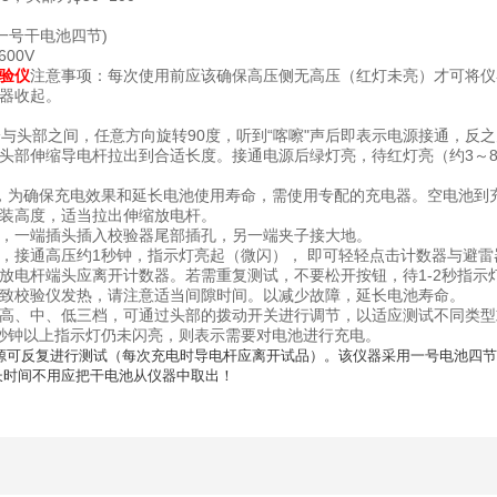
(一号干电池四节)
600V
验仪
注意事项：每次使用前应该确保高压侧无高压（红灯未亮）才可将仪
器收起。
头部之间，任意方向旋转90度，听到“喀嚓"声后即表示电源接通，反
头部伸缩导电杆拉出到合适长度。接通电源后绿灯亮，待红灯亮（约3～
，为确保充电效果和延长电池使用寿命，需使用专配的充电器。空电池到
装高度，适当拉出伸缩放电杆。
，一端插头插入校验器尾部插孔，另一端夹子接大地。
接通高压约1秒钟，指示灯亮起（微闪）， 即可轻轻点击计数器与避雷
电杆端头应离开计数器。若需重复测试，不要松开按钮，待1-2秒指示
致校验仪发热，请注意适当间隙时间。以减少故障，延长电池寿命。
高、中、低三档，可通过头部的拨动开关进行调节，以适应测试不同类型
秒钟以上指示灯仍未闪亮，则表示需要对电池进行充电。
源可反复进行测试（每次充电时导电杆应离开试品）。该仪器采用一号电池四节供
长时间不用应把干电池从仪器中取出！