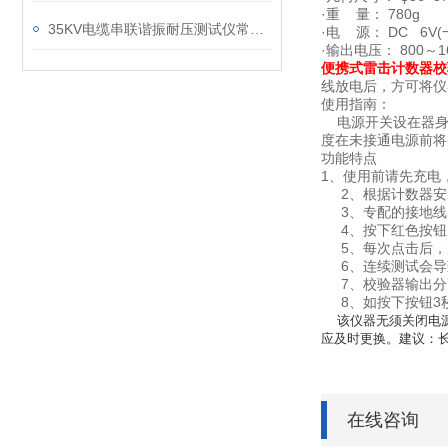
·重 量： 780g
35KV电缆串联谐振耐压测试仪常规操作
·电 源： DC 6V
·输出电压： 800～1
便携式雷击计数器校
线放电后，方可将仪
使用指南：
电源开关设在器身与
度在未接通电源前将
功能特点
1、使用前请先充电
2、根据计数器安
3、专配的接地线
4、按下红色按钮，
5、每次点击后，放
6、连续测试会导
7、校验器输出分
8、如按下按钮3
该仪器无须关闭电
应及时更换。建议：
在线咨询