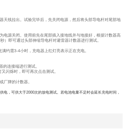
器天线拉出。试验完毕后，先关闭电源，然后将头部导电杆对尾部地
之为电源关闭。使用前先在尾部插入接地线并与地接好，根据计数器高
8秒）即可通过头部伸缩导电杆对避雷器计数器进行测试。
充满约需3-4小时，充电器上红灯亮表示正在充电。
器的连接端进行测试。
灯又闪烁时，即可再次点击测试。
或厂牌的计数器。
电，可供大于2000次的放电测试。若电池电量不足时会延长充电时间，