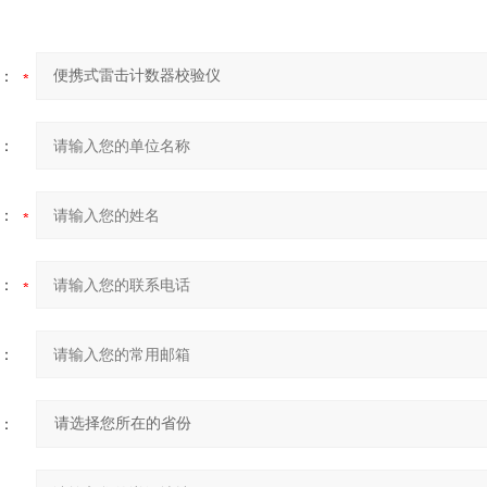
：
：
：
：
：
：