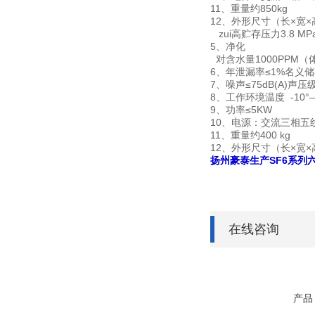
11、重量约850kg
12、外形尺寸（长×宽×高）
zui高贮存压力3.8 MP
5、净化
对含水量1000PPM
6、年泄漏率≤1%名义
7、噪声≤75dB(A)声压
8、工作环境温度 -10°
9、功率≤5KW
10、电源：交流三相五线制 
11、重量约400 kg
12、外形尺寸（长×宽×高）
扬州豪泰生产SF6系列
在线咨询
产品