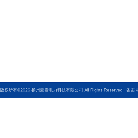
扬州豪泰电力科技有限公司
地址：扬州宝应柳堡工业园区68号
邮箱：920517379@qq.com
传真：0514-88771336
版权所有©2026 扬州豪泰电力科技有限公司 All Rights Reserved
备案号