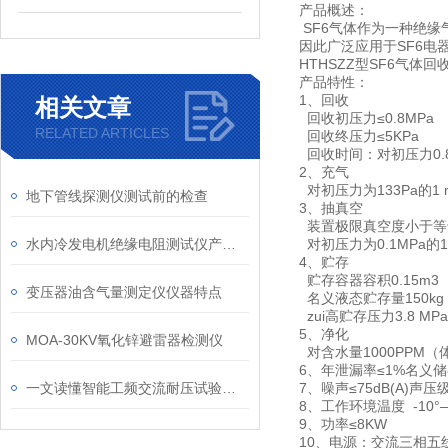
产品概述：
SF6气体作为一种绝
因此广泛应用于SF6电
HTHSZZ型SF6气
产品特性：
1、回收
相关文章
回收初压力≤0.8MPa
RELATED ARTICLES
回收终压力≤5KPa
回收时间：对初压力0.8
2、充气
对初压力为133Pa的1 
地下管线探测仪测试前的检查
3、抽真空
装置极限真空度小于等于
水内冷发电机绝缘电阻测试仪产品简介
对初压力为0.1MPa的1
4、贮存
贮存容器容积0.15m3
变压器油含气量测定仪仪器特点
名义液态贮存量150kg
zui高贮存压力3.8 MPa
5、净化
MOA-30KV氧化锌避雷器检测仪
对含水量1000PPM
6、年泄漏率≤1%名义
一文读懂智能工频交流耐压试验装置
7、噪声≤75dB(A)声压
8、工作环境温度 -10°
9、功率≤8KW
10、电源：交流三相五线制 