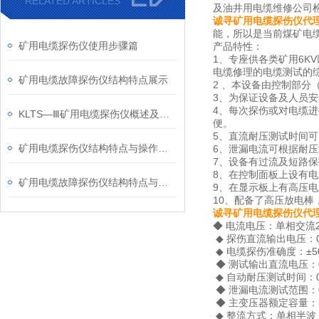
RELATED ARTICLES
及油井用电缆维修公司
诚寻矿用电缆探伤仪代
能，所以是当前煤矿电
矿用电缆探伤仪使用步骤篇
产品特性：
1、专座供各类矿用6
电缆修理的电缆测试的综
矿用电缆故障探伤仪结构特点展示
2 、本设备由控制部
3、为保证设备及人员
4、每次探伤或对电缆
KLTS—Ⅲ矿用电缆探伤仪概述及其说明
便。
5、直流耐压测试时间
矿用电缆探伤仪结构特点与操作注意项
6、泄漏电流可根据耐
7、设备有过流及短路
8、在控制面板上设有
矿用电缆故障探伤仪结构特点与环境使用条件
9、在显示板上有高压
10、配备了高压放电
诚寻矿用电缆探伤仪代
◆ 电流电压：单相交流22
◆ 探伤直流输出电压：0
◆ 电缆探伤准确度：±5
◆ 测试输出直流电压：
◆ 自动耐压测试时间：0
◆ 泄漏电流测试范围：0
◆ 主变压器额定容量：3
◆ 整流方式：单相半波