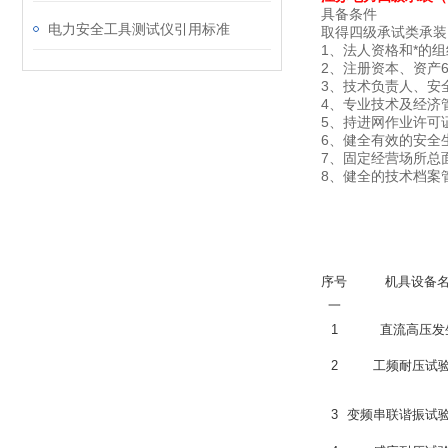
具备条件
电力安全工具测试仪引用标准
取得四级承试类承装
1、法人资格和*的
2、注册资本、资产6
3、技术负责人、安
4、专业技术及经济
5、持进网作业许可
6、健全有效的安全
7、固定经营场所总
8、健全的技术档案
序号
机具设备
一
1
直流高压发
2
工频耐压试
3
变频串联谐振试