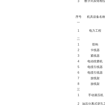
数字式双钳相
3
序号
机具设备名
一
1
电力工程
二
1
双钩
2
卡线器
3
紧线器
4
电动绞磨机
5
电缆引线器
6
电缆引线器
7
放线架
8
放线架
三
1
手动液压机
2
油压分离式穿孔