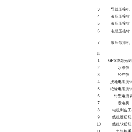
3
导线压接机
4
液压压接钳
5
液压压接钳
6
电缆压接钳
7
液压弯排机
四
1
GPS或激光
2
水准仪
3
经纬仪
4
接地电阻测
5
绝缘电阻测
6
钳型电流
7
发电机
8
电缆剥皮工
9
线缆硬质切
10
线缆软质切
11
力矩扳手