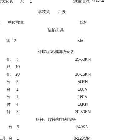
位伏安表
只
测量电流1MA-5A
1
承装类 四级
称
单位
数量
规格
运输工具
辆
2
5座
杆塔組立和架线设备
把
5
15-50KN
只
10
把
20
10-15KN
台
2
50KN
台
1
100M
台
1
160M
付
4
10KN
付
3
30-50KN
压接、焊接和切割设备
台
6
240KN
工具
台
1
0-120MM