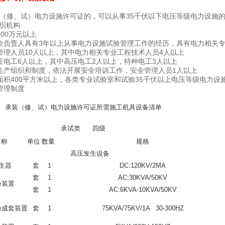
（修、试）电力设施许可证的，可以从事35千伏以下电压等级电力设施
组织机构
00万元以上
全负责人具有3年以上从事电力设施试验管理工作的经历，具有电力相关
管理人员10人以上，其中电力相关专业工程技术人员4人以上
证电工6人以上，其中高压电工2人以上，特种电工3人以上
生产组织和制度，依法开展安全培训工作，安全管理人员1人以上
面积400平方米以上，各类专业试验室和试验35千伏以上电压等级电力设
管理制度
承装（修、试）电力设施许可证所需施工机具设备清单
承试类 四级
名称
单位
数量
规格
高压发生设备
生器
套
1
DC:120KV/2MA
套
1
AC:30KVA/50KV
验装置
套
1
AC:6KVA-10KVA/50KV
验成套装置
套
1
75KVA/75KV/1A 30-300HZ