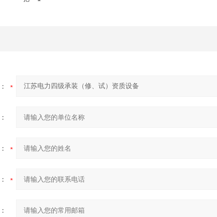
：
：
：
：
：