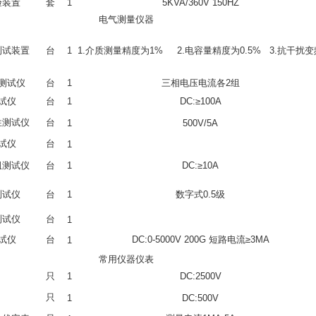
验装置
套
1
5KVA/360V 150HZ
电气测量仪器
测试装置
台
1
1.介质测量精度为1% 2.电容量精度为0.5% 3.抗干扰变
测试仪
台
1
三相电压电流各2组
试仪
台
1
DC:≥100A
性测试仪
台
1
500V/5A
试仪
台
1
阻测试仪
台
1
DC:≥10A
测试仪
台
1
数字式0.5级
测试仪
台
1
试仪
台
DC:0-5000V 200G 短路电流≥3MA
1
常用仪器仪表
只
1
DC:2500V
只
1
DC:500V