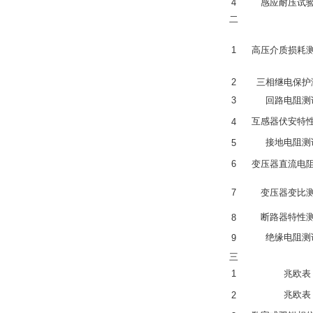
4
感应耐压试
二
1
高压介质损耗
2
三相继电保护
3
回路电阻测
互感器伏安特
4
接地电阻测
5
6
变压器直流电
7
变压器变比
断路器特性
8
绝缘电阻测
9
三
1
兆欧表
兆欧表
2