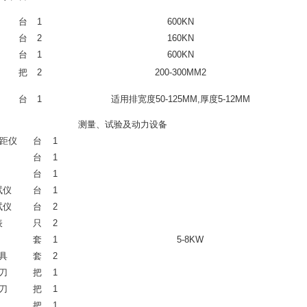
台
1
600KN
台
2
160KN
台
1
600KN
把
2
200-300MM2
台
1
适用排宽度50-125MM,厚度5-12MM
测量、试验及动力设备
测距仪
台
1
台
1
台
1
试仪
台
1
试仪
台
2
表
只
2
套
1
5-8KW
具
套
2
刀
把
1
刀
把
1
把
1