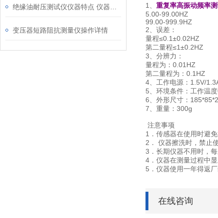
1、
重复率高振动频率测
绝缘油耐压测试仪仪器特点 仪器特性
5.00-99.00HZ
99.00-999.9HZ
2、误差：
变压器短路阻抗测量仪操作详情
量程≤0.1±0.02HZ
第二量程≤1±0.2HZ
3、分辨力：
量程为：0.01HZ
第二量程为：0.1HZ
4、工作电源：1.5V/
5、环境条件：工作温度0°
6、外形尺寸：185*85*
7、重量：300g
注意事项
1．传感器在使用时避
2． 仪器擦洗时，禁止
3．长期仪器不用时，
4．仪器在测量过程中
5．仪器使用一年得返
在线咨询