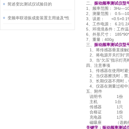
二、
振动频率测试仪型号
简述变比测试仪试验目的
1、频率范围： 3Hz—10
2、测量范围： 0.5—10
变频串联谐振成套装置主用途及*性
3、误差： <0.5+0.1%
4、工作电源： 6.2/1
5、环境境条件：工作温度
6、外形尺寸： 185*90
7、重量：400g
三、
振动频率测试仪型号
1、将传感器垂直接触
2、将电源开关打到“开
3、当“欠压”指示灯
四、注意事项
1、传感器在使用时避
2、当仪器擦洗时，禁
3、长期仪器不用时，
4、仪器在测
五、附件
说明书 1份
主机 1台
传感器 1只
合格证 1份
充电器 1只
磁吸座 （选购件
关键字：振动频率测试仪