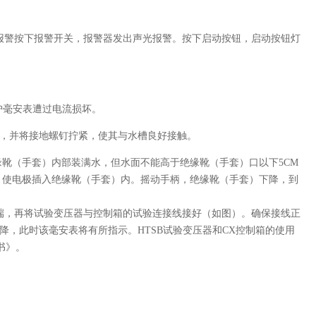
报警按下报警开关，报警器发出声光报警。按下启动按钮，启动按钮灯
护毫安表遭过电流损坏。
，并将接地螺钉拧紧，使其与水槽良好接触。
缘靴（手套）内部装满水，但水面不能高于绝缘靴（手套）口以下5CM
，使电极插入绝缘靴（手套）内。摇动手柄，绝缘靴（手套）下降，到
端，再将试验变压器与控制箱的试验连接线接好（如图）。确保接线正
，此时该毫安表将有所指示。HTSB试验变压器和CX控制箱的使用
书》。