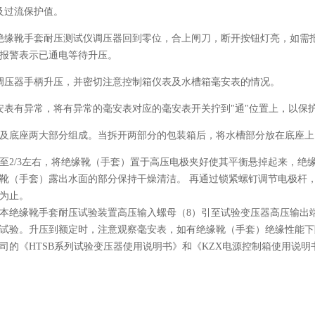
及过流保护值。
绝缘靴手套耐压测试仪调压器回到零位，合上闸刀，断开按钮灯亮，如需
报警表示已通电等待升压。
调压器手柄升压，并密切注意控制箱仪表及水槽箱毫安表的情况。
安表有异常，将有异常的毫安表对应的毫安表开关拧到"通"位置上，以保
及底座两大部分组成。当拆开两部分的包装箱后，将水槽部分放在底座上
至2/3左右，将绝缘靴（手套）置于高压电极夹好使其平衡悬掉起来，绝
靴（手套）露出水面的部分保持干燥清洁。 再通过锁紧螺钉调节电极杆
为止。
本绝缘靴手套耐压试验装置高压输入螺母（8）引至试验变压器高压输出
试验。升压到额定时，注意观察毫安表，如有绝缘靴（手套）绝缘性能下降
司的《HTSB系列试验变压器使用说明书》和《KZX电源控制箱使用说明