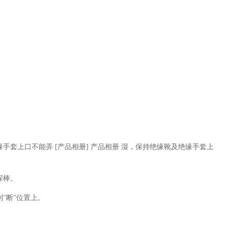
套上口不能弄 [产品相册] 产品相册 湿，保持绝缘靴及绝缘手套上
探棒。
"断"位置上。