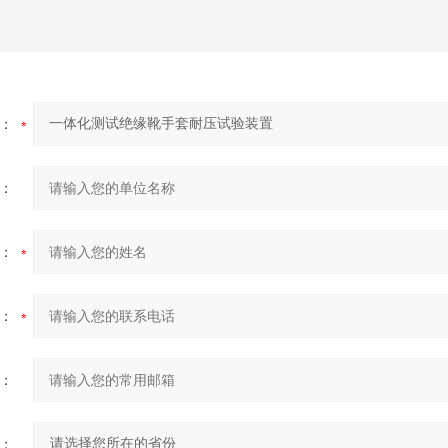
：
：
：
：
：
：