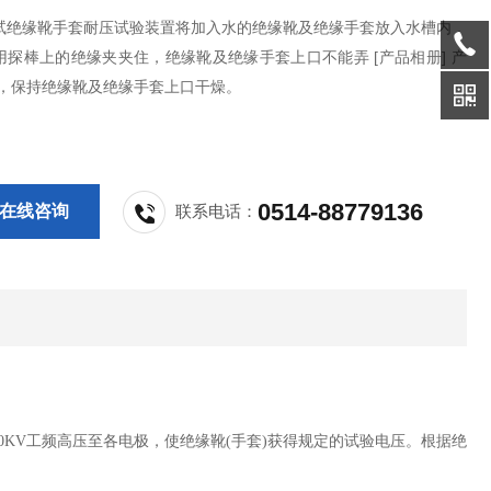
试绝缘靴手套耐压试验装置将加入水的绝缘靴及绝缘手套放入水槽内，
用探棒上的绝缘夹夹住，绝缘靴及绝缘手套上口不能弄 [产品相册] 产
湿，保持绝缘靴及绝缘手套上口干燥。
0514-88779136
在线咨询
联系电话：
30KV工频高压至各电极，使绝缘靴(手套)获得规定的试验电压。根据绝