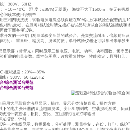
）380V、50HZ
－10～40℃；湿 度：≤85%(无凝露)；海拔不大于1500m，在无有
必阅读本使用说明书
用三相四线接线，试验电源电流必须保证在50A以上(本试验台配套的是10
也相对加大)。在做每相试验时请先接好被试品与测试台的测试连接线和
再做下面各项试验。
求开发的一种专门测量试验变压器的试验台。是集交流耐压，倍频耐压及
体积小、重量轻、精度高、测试简便，单种试验仪器还可以拿出来单独出
阵液晶显示屏（带背光）同时显示三相电压、电流、功率、功率因数、频率因
验所需的电量参数。线性范围宽，读数重复性好，性能稳定，且可打印。
℃ 相对湿度：20%～85%
）380V、50HZ±5HZ
台/综合测试台规范
台/综合测试台规范
台采用大屏幕背光液晶显示，操作、显示分类清楚直观，操作方便
KVA以下的电力变压器的直流电阻测试、变比组别测试、空载损耗测试、负
表或指针表直读，损耗、变比、直阻测试结果打印输出
声光报警、计时
试验一次接线显示，数据采集，分析处理，测量控制，存贮，打印，保护
带液晶背光显示屏，同时显示三相电压电流等18个参量；以数字仪表取代