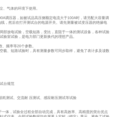
害粉尘、气体的环境下使用。
0A调压器，如被试品高压侧额定电流大于100A时，请另配大容量调
地线，然后在打开测试台的电源开关。请先测量被试变压器的绝缘电
局部放电试验，空载短路，变比，直阻于一体的测试设备，各种试验
试验室试验，是电力部门更新换代的理想产品。
数、频率等20个参数。
空载、短路试验时，具有测量参数可同步取样，避免了表计多及读数
载损耗测试、交流耐 压测试、感应耐压测试等试验
于一体，试验全过程全部自动完成，具有高效率、高精度的突出优点
指针式仪表，全部试验数据均在屏幕上实时（锁定）显示，避免了试验