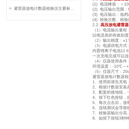
(1) 电流峰值：＞100
避雷器放电计数器校验仪主要标准与指标
(2) 电压输出范围
(3) 电压输出：低档≥
(4) 校验次数、校
2.2
高压放电避雷器
（1）电流输出量程：2m
以电流表的有效刻度分别0
（2）输出精度：±1
（3）电源供电方式
内置锂离子电池12.6V
一次充电完成可以连
（4）仪器使用条件
环境温度：-10℃～
（5）仪器尺寸：20c
避雷器放电计数器校
1、使用前请先充电
2、根据计数器安装
3、配套的接地线，
4、按下红色按钮，
5、每次点击后，放
6、连续测试会导致
7、校验器输出分高
8、如按下按钮3秒