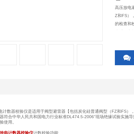
高压放电
Z和FS）
的检查和校
缘试验实
间、试验
放电计数器校验仪是适用于阀型避雷器【包括炭化硅普通阀型（FZ和FS）
器符合中华人民共和国电力行业标准DL474.5-2006“现场绝缘试验
验使用。
放电计数器校验仪
计数校验功能