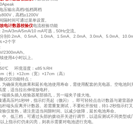
Apeak
：电压输出高档/低档两档
800V，高档≥1200V
验间隔时间可通过菜单设置。
放电计数器校验仪
电流校验功能
A/3mA/5mA/10 mA可选，50Hz交流。
.2mA、0.5mA、1.0mA、1.5mA、2.0mA、3.0mA、5.0mA、1
％+2个字
：
/2300mA/h。
续使用4小时以上。
：
+50℃ 环境湿度：≤85％RH
m（长）×12cm（宽）×17cm（高）
验仪仪功能特点：
，为确保充电效果和延长电池使用寿命，需使用配套的充电器。空电池到充
高度，适当拉出伸缩放电杆。
一端插头插入校验器尾部插孔，另一端夹子接大地。
接通高压约1秒钟，指示灯亮起（微闪）， 即可轻轻点击计数器与避雷器
电杆端头应离开计数器。若需重复测试，不要松开按钮，待1-2秒指示灯
校验仪发热，请注意适当间隙时间。以减少故障，延长电池寿命。
、中、低三档，可通过头部的拨动开关进行调节，以适应测试不同类型或
钟以上指示灯仍未闪亮，则表示需要对电池进行充电。