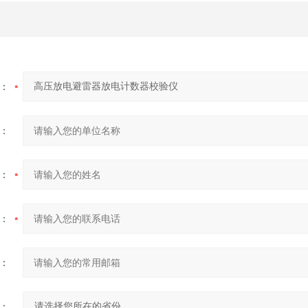
：
：
：
：
：
：