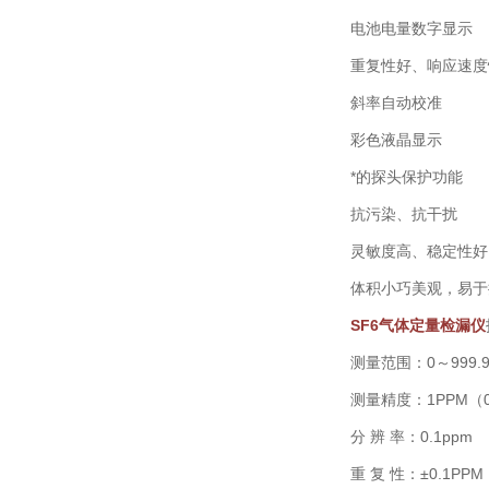
电池电量数字显示
重复性好、响应速度
斜率自动校准
彩色液晶显示
*的探头保护功能
抗污染、抗干扰
灵敏度高、稳定性好
体积小巧美观，易于
SF6气体定量检漏仪
测量范围：0～999.9
测量精度：1PPM（0
分 辨 率：0.1ppm
重 复 性：±0.1PPM