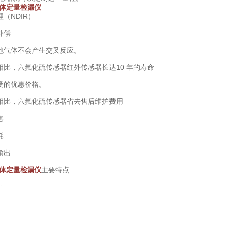
6气体定量检漏仪
（NDIR）
补偿
他气体不会产生交叉反应。
相比，六氟化硫传感器红外传感器长达10 年的寿命
受的优惠价格。
相比，六氟化硫传感器省去售后维护费用
害
耗
输出
6气体定量检漏仪
主要特点
计