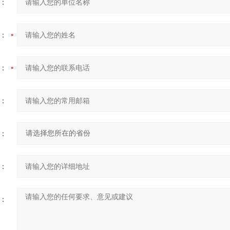
：
：
：
：
：
：
：