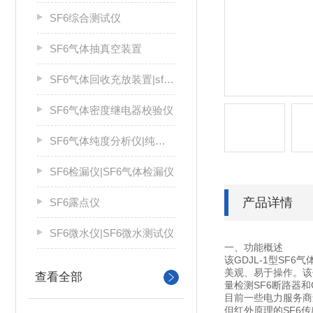
SF6综合测试仪
SF6气体抽真空装置
SF6气体回收充放装置|sf6气体回收装置
SF6气体密度继电器校验仪
SF6气体纯度分析仪|纯度仪
SF6检漏仪|SF6气体检漏仪
产品详情
SF6露点仪
SF6微水仪|SF6微水测试仪
一、功能概述
该GDJL-1型S
美观、易于操作。该
查看全部
量检测SF6断路器
目前一些电力服务商还
但红外原理的SF6