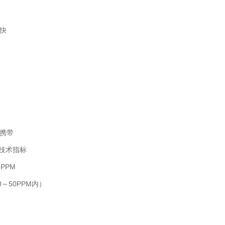
快
携带
技术指标
PPM
～50PPM内）