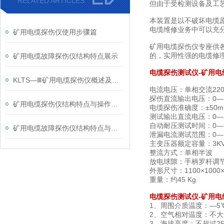
RELATED ARTICLES
但由于受检测设备及工
本装置是以不破坏电缆
电缆维修业务中可以充
矿用电缆探伤仪使用步骤篇
矿用电缆探伤仪
专座供
的，实用性强的电缆修
矿用电缆故障探伤仪结构特点展示
电缆探伤测试仪-矿用电
KLTS—Ⅲ矿用电缆探伤仪概述及其说明
电流电压：单相交流220V
探伤直流输出电压：0—
矿用电缆探伤仪结构特点与操作注意项
电缆探伤准确度：±50m
测试输出直流电压：0—
自动耐压测试时间：0—
矿用电缆故障探伤仪结构特点与环境使用条件
泄漏电流测试范围：0—1
主变压器额定容量：3KV
整流方式：单相半波
放电球隙：手柄罗杆调
外形尺寸：1100×1000
重量：约45 Kg
电缆探伤测试仪-矿用电
1、周围介质温度：—5
2、空气相对温度：不大于
3、海拔高度：不超过25