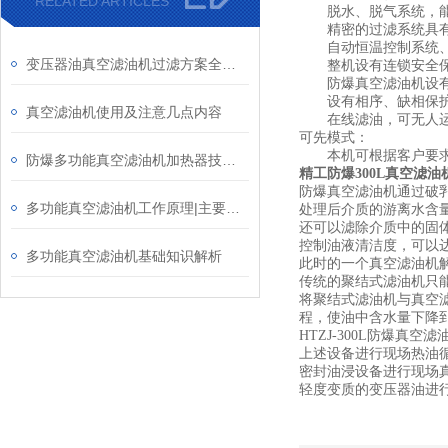
RELATED ARTICLES
脱水、脱气系统，能
精密的过滤系统具有很
自动恒温控制系统、自
变压器油真空滤油机过滤方案全知道
整机设有连锁安全保护
防爆真空滤油机设有
设有相序、缺相保护
真空滤油机使用及注意几点内容
在线滤油，可无人运
可先模式：
本机可根据客户要求制
防爆多功能真空滤油机加热器技术选择
精工防爆300L真空滤油
防爆真空滤油机通过破
多功能真空滤油机工作原理|主要用途
处理后介质的游离水含量低
还可以滤除介质中的固
控制油液清洁度，可以
多功能真空滤油机基础知识解析
此时的一个真空滤油机解
传统的聚结式滤油机只
将聚结式滤油机与真空
程，使油中含水量下降
HTZJ-300L防爆
上述设备进行现场热油
密封油浸设备进行现场
轻度变质的变压器油进