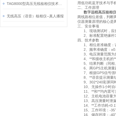
用低功耗蓝牙技术与手
TAG8000型高压无线核相仪技术特性
二、工作原理
数字远程高压核相
无线高压（语音）核相仪--真人播报
两线路相位差值，判断
仪器测量原理的核心是两
三、安全事项
1、现场测试时，应按
2、标准配置绝缘杆3米
四、技术参数
1、相位差准确度：误
2、频率准确度：±0.
3、电压测量范围为1V
4、**和接收主机的*
5、结果判断（同相、异
6、两GPS主机测量距
7、根据GPS信号强
8、**语音提示测量
9、302*240彩屏
10、无操作1小时自
11、**和**均内置
12、主机电池容量为26
13、高压测量时泄漏电
14、**工作功耗<0.
15、工作环境：-35℃--
16、储存环境：-40℃--