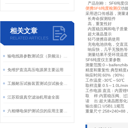
产品别称： SF6纯度
便携SF6纯度检测仪
功
采用进口传感器，测量
长寿命探测组件
高，重复性好
内置稳压阀和电子质量
相关文章
超大液晶显示
RELATED ARTICLES
轻巧便携容易使用
充电电池供电，交直流
响应快，几乎无预热等
测量结果不受环境温度
输电线路参数测试仪（异频法）使用法则
SF6纯度仪主要参数
测量范围:0～baifenzhib
免维护直流高压电源屏主要运用
精度和重复性:典型精度
响应时间:60%（90%） 
工作温度:-30℃～50℃
工频耐压试验装置测试仪试验全过程
取样流量:0.5～1.0L/min
工作电源:直流：内置锂电
取 样:内置稳压阀、过
江苏双级真空滤油机用途全面
读 出:超大液晶图形化显
输出接口:USB1.1规范
六相继电保护测试仪的应用主要有以下几个方面
重量尺寸:258×240×88