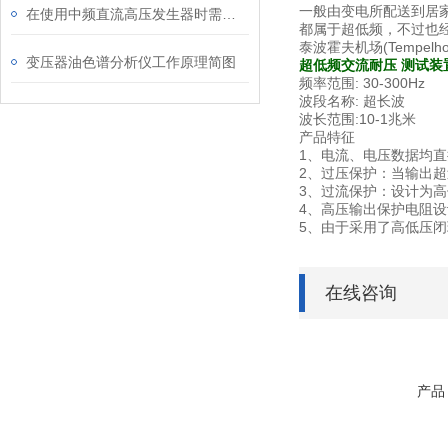
一般由变电所配送到居家的
在使用中频直流高压发生器时需要注意些什么？
都属于超低频，不过也经常
泰波霍夫机场(Tempel
变压器油色谱分析仪工作原理简图
超低频交流耐压 测试装
频率范围: 30-300Hz
波段名称: 超长波
波长范围:10-1兆米
产品特征
1、电流、电压数据均
2、过压保护：当输出超
3、过流保护：设计为
4、高压输出保护电阻
5、由于采用了高低压
在线咨询
产品