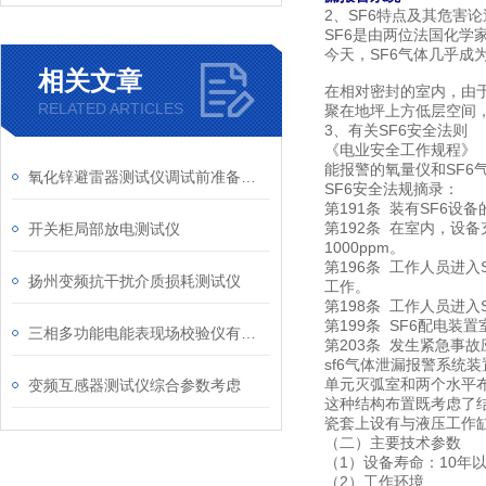
2、SF6特点及其危害论
SF6是由两位法国化学家
今天，SF6气体几乎成
相关文章
在相对密封的室内，由于
RELATED ARTICLES
聚在地坪上方低层空间
3、有关SF6安全法则
《电业安全工作规程》（
能报警的氧量仪和SF6
氧化锌避雷器测试仪调试前准备工作与注意事项
SF6安全法规摘录：
第191条 装有SF6
第192条 在室内，设
开关柜局部放电测试仪
1000ppm。
第196条 工作人员进
扬州变频抗干扰介质损耗测试仪
工作。
第198条 工作人员进
第199条 SF6配电
三相多功能电能表现场校验仪有哪些主要特性
第203条 发生紧急
sf6气体泄漏报警系统
单元灭弧室和两个水平
变频互感器测试仪综合参数考虑
这种结构布置既考虑了
瓷套上设有与液压工作
（二）主要技术参数
（1）设备寿命：10年
（2）工作环境