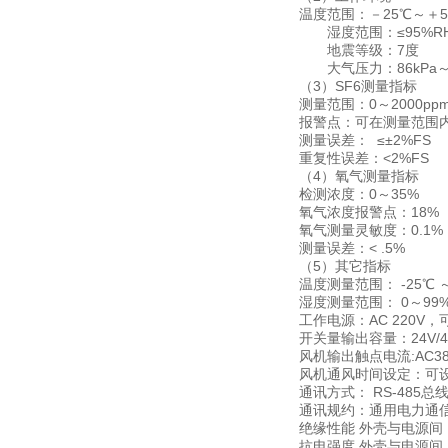
温度范围：－25℃～＋5
湿度范围：≤95%R
地震等级：7度
大气压力：86kPa～1
（3）SF6测量指标
测量范围：0～2000ppm
报警点：可在测量范围内设
测量误差： ≤±2%FS
重复性误差：<2%FS
（4）氧气测量指标
检测浓度：0～35%
氧气浓度报警点：18%
氧气测量灵敏度：0.1%
测量误差：< .5%
（5）其它指标
温度测量范围： -25℃ ～
湿度测量范围： 0～99
工作电源：AC 220V，可
开关量输出容量：24V/48V
风机输出触点电流:AC3
风机通风时间设定：可设置
通讯方式： RS-485总
通讯规约：通用电力通
绝缘性能 外壳与电源间：
抗电强度 外壳与电源间：