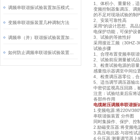
1、体积小、重量轻，
调频串联谐振试验装置加压模式说明
变频控制器集调压、调频
的不足对现场试验的制
2、安装可靠性高
变频串联谐振装置几种调制方法
采用*的设计思想、高品
电保护功能，可保护设
3、试验的等效性好
调频串（并）联谐振试验装置加压方式说明
采用接近工频（30HZ
试验步骤
如何防止调频串联谐振试验装置过电压问题
1、合理布置变频串联
2、试验前应测量被试
3、检查试验电源的容
感量指示器调至中间位
4、检查调压器零位，
5、适当调节调压器输
中密切监视高压回路，
注意：试验结束后应将
各部件作用
电缆耐压调频串联谐振
1.变频电源:将220V/
串联谐振装置 分件图
同时集操作、保护、控
2.励磁变压器:将变频
3.高压电抗器:与容性
4.分压器:测量调节器