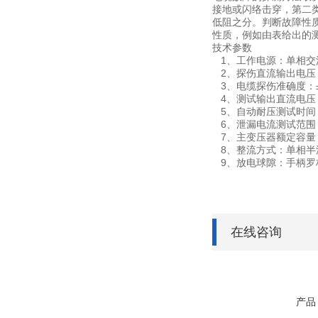
接地或闪络击穿，第二
低阻之分。判断故障性
性质，例如由表给出的
技术参数
1、工作电源：单相交流2
2、探伤直流输出电压：
3、电缆探伤准确度：±
4、测试输出直流电压：
5、自动耐压测试时间：
6、泄漏电流测试范围：0
7、主变压器额定容量：
8、整流方式：单相半
9、放电球隙：手柄罗
在线咨询
产品