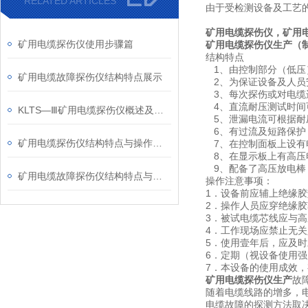
RELATED ARTICLES
由于受检测设备及工艺
矿用电缆探伤仪，矿用
矿用电缆探伤仪使用步骤篇
矿用电缆探伤仪生产（
结构特点
1、由控制部分（低压
矿用电缆故障探伤仪结构特点展示
2、为保证设备及人员
3、每次探伤或对电缆
4、直流耐压测试时间
KLTS—Ⅲ矿用电缆探伤仪概述及其说明
5、泄漏电流可根据耐
6、有过流及短路保护
矿用电缆探伤仪结构特点与操作注意项
7、在控制面板上设有
8、在显示板上有高压
9、配备了高压放电棒
矿用电缆故障探伤仪结构特点与环境使用条件
操作注意事项：
1．设备前应辅上绝缘胶
2．操作人员应穿绝缘
3．被试电缆芯线应与
4．工作现场应禁止无
5．使用壹年后，应及时对
6．定期（视设备使用
7．本设备的使用成效
矿用电缆探伤仪生产
故
随着电缆线路的增多，
电缆故障的探测方法取