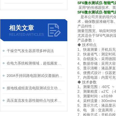
SF6微水测试仪-智能
采用*的传感器技术、英
SF6微水测试仪-智能
是本公司开发的现代化
术，确保数据准确可靠
产品特性：
相关文章
测量范围宽、响应时间
RELATED ARTICLES
尤其适合于SF6气体的
产品参数：
◆ 技术特点
1、快速测量：开机后
干燥空气发生器原理多种说法
2、快速省气：测定时耗气
3、自锁接头：采用德国
在电力系统检测领域，超低频发生器扮演着重要角色
4、数据存储：采用大容
5、显示清晰：液晶屏
6、便携式设计：仪器
200A手持回路电阻测试仪遵循的标准
7、内置电源：内置可
◆ 技术参数
1、测量范围：-60℃ ~
接地线成组直流电阻测试仪主功能特点及指标
2、测量精度：±2℃ （-6
3、测量时间：≤3分钟
高压直流发生器性能特点与技术参数
4、采样流量：300ml/mi
5、显示方式：液晶显
6、电 源：交直两用
7、检验方式：开机自校