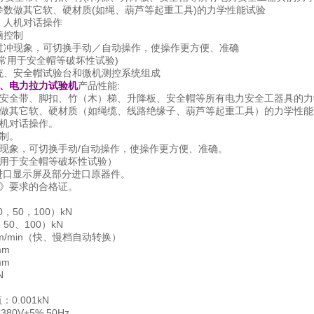
数做其它软、硬材质(如绳、葫芦等起重工具)的力学性能试验
，人机对话操作
脑控制
过冲现象，可切换手动／自动操作，使操作更方便、准确
常用于安全帽等破坏性试验)
统、安全帽试验台和微机测控系统组成
、电力拉力试验机
产品性能:
安全带、脚扣、竹（木）梯、升降板、安全帽等所有电力安全工器具的力
做其它软、硬材质（如绳缆、线路绝缘子、葫芦等起重工具）的力学性能
机对话操作。
制。
现象，可切换手动/自动操作，使操作更方便、准确。
用于安全帽等破坏性试验）
进口显示屏及部分进口原器件。
》要求的合格证。
0，50，100）kN
50、100）kN
mm/min（快、慢档自动转换）
mm
mm
N
0.001kN
0V±5% 50Hz