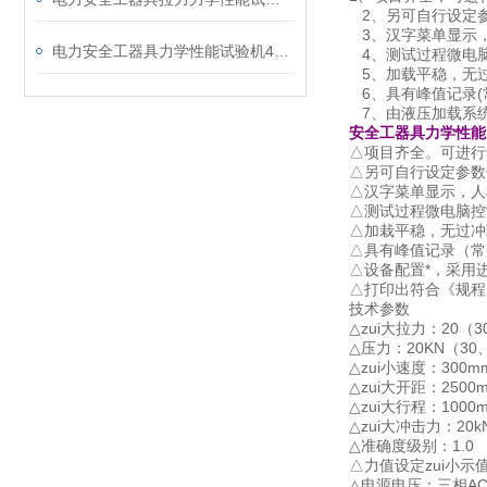
2、另可自行设定参
3、汉字菜单显示
电力安全工器具力学性能试验机4个主要功能
4、测试过程微电
5、加载平稳，无
6、具有峰值记录(
7、由液压加载系
安全工器具力学性能
△项目齐全。可进行
△另可自行设定参数
△汉字菜单显示，人
△测试过程微电脑控
△加栽平稳，无过冲
△具有峰值记录（常
△设备配置*，采用
△打印出符合《规程
技术参数
△zui大拉力：20（3
△压力：20KN（30、
△zui小速度：300
△zui大开距：2500
△zui大行程：1000
△zui大冲击力：20k
△准确度级别：1.0
△力值设定zui小示值：
△电源电压：三相AC38