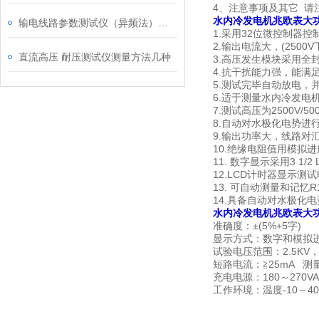
4、注意事项及其它 请
水内冷发电机兆欧表大
输电线路参数测试仪（异频法）使用法则
1.采用32位微控制器
2.输出电流大，(2500
直流高压 耐压测试仪测量方法几种
3.高压发生模块采用全
4.抗干扰能力强，能满
5.测试完毕自动放电，
6.适于测量水内冷发电机的
7.测试高压为2500V/50
8.自动对水极化电势进
9.输出功率大，线路对汇水管
10.绝缘电阻值用模
11. 数字显示采用3 1/2
12.LCD计时器显示
13. 可自动测量和记忆
14.具备自动对水极化
水内冷发电机兆欧表大
准确度：±(5%+5字)
显示方式：数字和模拟进度
试验电压范围：2.5KV，5
短路电流：≧25mA 
充电电源：180～270VAC
工作环境：温度-10～4