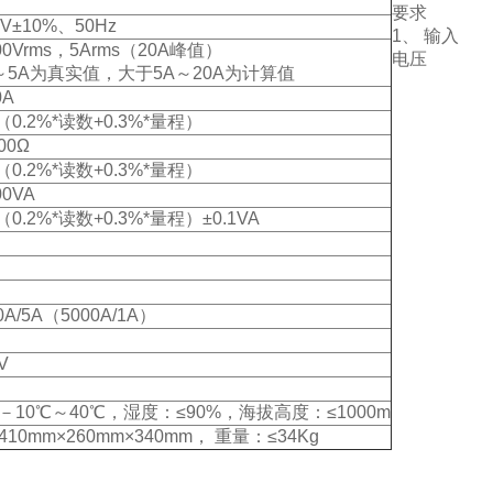
要求
0V±10%、50Hz
1、 输入
00Vrms，5Arms（20A峰值）
电压
～5A为真实值，大于5A～20A为计算值
0A
%（0.2%*读数+0.3%*量程）
00Ω
%（0.2%*读数+0.3%*量程）
00VA
%（0.2%*读数+0.3%*量程）±0.1VA
0A/5A（5000A/1A）
V
－10℃～40℃，湿度：≤90%，海拔高度：≤1000m
10mm×260mm×340mm， 重量：≤34Kg