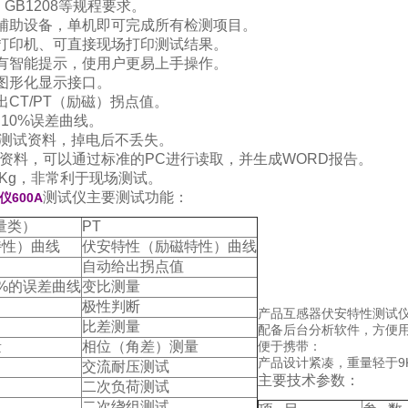
、GB1208等规程要求。
辅助设备，单机即可完成所有检测项目。
打印机、可直接现场打印测试结果。
有智能提示，使用户更易上手操作。
图形化显示接口。
出CT/PT（励磁）拐点值。
和10%误差曲线。
0组测试资料，掉电后不丢失。
存资料，可以通过标准的PC进行读取，并生成WORD报告。
5Kg，非常利于现场测试。
测试仪主要测试功能：
600A
量类）
PT
特性）曲线
伏安特性（励磁特性）曲线
自动给出拐点值
0%的误差曲线
变比测量
极性判断
产品互感器伏安特性测试仪
比差测量
配备后台分析软件，方便
量
相位（角差）测量
便于携带：
产品设计紧凑，重量轻于9
交流耐压测试
主要技术参数：
二次负荷测试
二次绕组测试