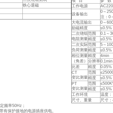
项 目
参 数
铁心退磁
工作电源
AC22
0～25
设备输出
注：0
大电流输出
0～60
励磁精度
≤0.5
二次绕组
范围
0.1～3
电阻测量
精度
≤0.5
二次实际
范围
5～10
负荷测量
精度
≤0.5
相位测量
精度
4min
（角差）
分辨率
0.1min
比差
精度
0.05%
范围
≤2500
CT
变比测量
精度
≤0.5%
范围
≤500K
PT
变比测量
精度
≤0.5%
工作环境
温度：
尺寸、重量
尺寸：4
额定频率50Hz；
由带有保护接地的电源插座供电。