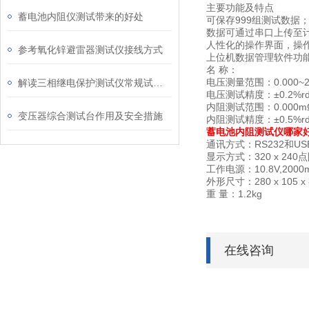
主要功能及特点
蓄电池内阻仪测试带来的好处
可保存999组测试数据
数据可通过串口上传至
人性化的操作界面，操
参考氧化锌避雷器测试仪接线方式
上位机数据管理软件功
名 称：
电压测量范围：0.000~25
解读三相继电保护测试仪常规试验方法
电压测试精度：±0.2%rdg
内阻测试范围：0.000mΩ-
变压器综合测试台作用及安全措施
内阻测试精度：±0.5%rdg
蓄电池内阻测试仪哪家
通讯方式：RS232和US
显示方式：320 x 240
工作电源：10.8V,200
外形尺寸：280 x 105 x 
重 量：1.2kg
在线咨询