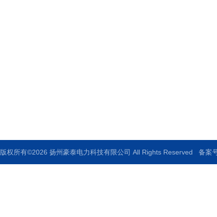
扬州豪泰电力科技有限公司
地址：扬州宝应柳堡工业园区68号
邮箱：920517379@qq.com
传真：0514-88771336
版权所有©2026 扬州豪泰电力科技有限公司 All Rights Reserved
备案号