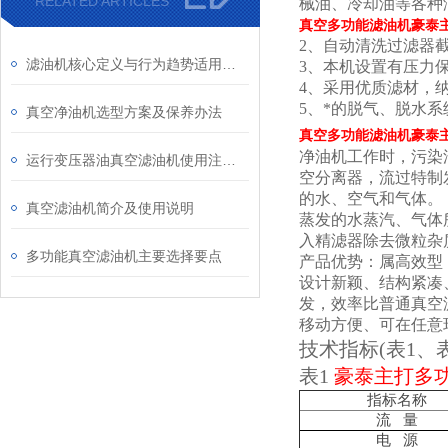
RELATED ARTICLES
械油、冷却油等各种
真空多功能滤油机豪泰
2、自动清洗过滤器
滤油机核心定义与行为趋势适用场景
3、本机设置有压力
4、采用优质滤材，
5、*的脱气、脱水
真空净油机选型方案及保养办法
真空多功能滤油机豪泰
净油机工作时，污染
运行变压器油真空滤油机使用注意事项内容
空分离器，流过特制
的水、空气和气体。
真空滤油机简介及使用说明
蒸发的水蒸汽、气体
入精滤器除去微粒杂
多功能真空滤油机主要选择要点
产品优势：属高效型
设计新颖、结构紧凑
发，效率比普通真空
移动方便、可在任意
技术指标(表
1
、
表1
豪泰主打多
指标名称
流 量
电 源