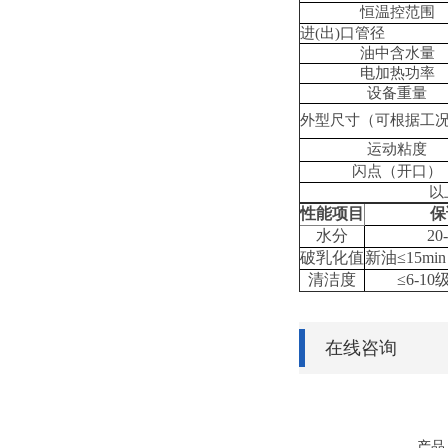
恒温控范围
进(出)口管径
油中含水量
电加热功率
设备重量
外型尺寸
（
可根据工
运动粘度
闪点（开口）
以
性能项目
保
水分
20
破乳化值
新油≤15mi
清洁度
≤6-10
在线咨询
产品